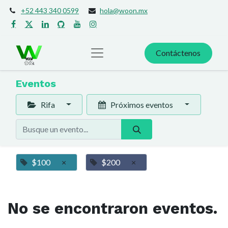
+52 443 340 0599
hola@woon.mx
Contáctenos
Eventos
Rifa
Próximos eventos
$100
×
$200
×
No se encontraron eventos.