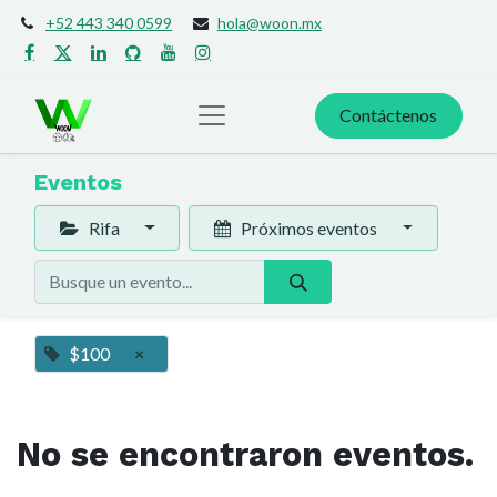
+52 443 340 0599
hola@woon.mx
Contáctenos
Eventos
Rifa
Próximos eventos
$100
×
No se encontraron eventos.